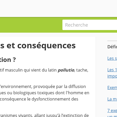
Recherche
es et conséquences
Défi
tion ?
Les 
Les 
if masculin qui vient du latin
pollutio
, tache,
impo
 l’environnement, provoquée par la diffusion
Exem
ues ou biologiques toxiques dont l'homme en
ur conséquence le dysfonctionnement des
La m
7 ex
anismes vivants, allant jusqu’à l’extinction de
un m