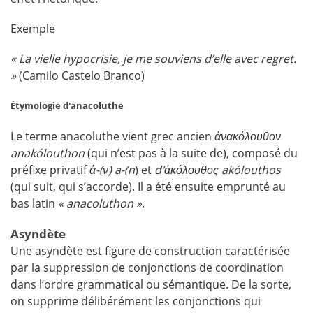
Exemple
« La vielle hypocrisie, je me souviens d’elle avec regret.
»
(Camilo Castelo Branco)
Étymologie d'anacoluthe
Le terme anacoluthe vient grec ancien
ἀνακόλουθον
anakólouthon
(qui n’est pas à la suite de), composé du
préfixe privatif
ἀ-(ν) a-(n
) et
d'ἀκόλουθος akólouthos
(qui suit, qui s’accorde). Il a été ensuite emprunté au
bas latin
« anacoluthon »
.
Asyndète
Une asyndète est figure de construction caractérisée
par la suppression de conjonctions de coordination
dans l’ordre grammatical ou sémantique. De la sorte,
on supprime délibérément les conjonctions qui