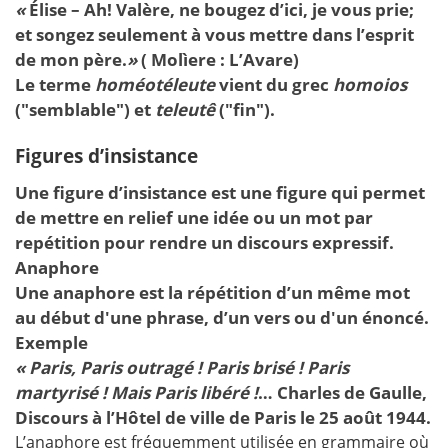
«
Élise – Ah! Valère, ne bougez d’ici, je vous prie;
et songez seulement à vous mettre dans l’esprit
de mon père.
»
( Molìere : L’Avare)
Le terme
homéotéleute
vient du grec
homoios
("semblable") et
teleutê
("fin").
Figures d’insistance
Une figure d’insistance est une figure qui permet
de mettre en relief une idée ou un mot par
repétition pour rendre un discours expressif.
Anaphore
Une anaphore est la répétition d’un même mot
au début d'une phrase, d’un vers ou d'un énoncé.
Exemple
« Paris, Paris outragé ! Paris brisé ! Paris
martyrisé ! Mais Paris libéré !
… Charles de Gaulle,
Discours à l’Hôtel de ville de Paris le 25 août 1944.
L’anaphore est fréquemment utilisée en grammaire où