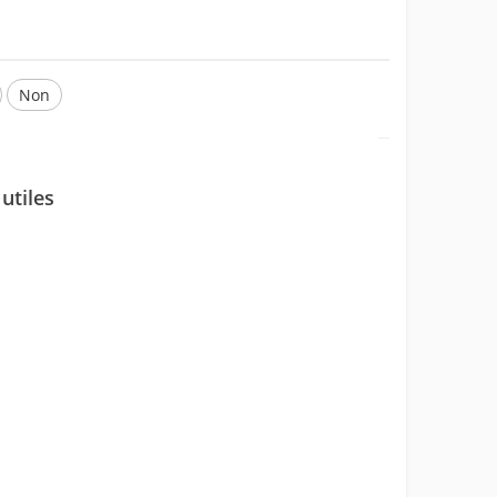
Non
utiles
ons erronées.
formations que vous cherchez.