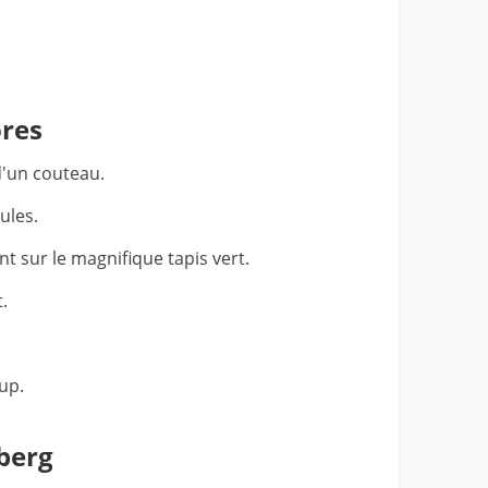
res
d'un couteau.
ules.
nt sur le magnifique tapis vert.
.
up.
berg