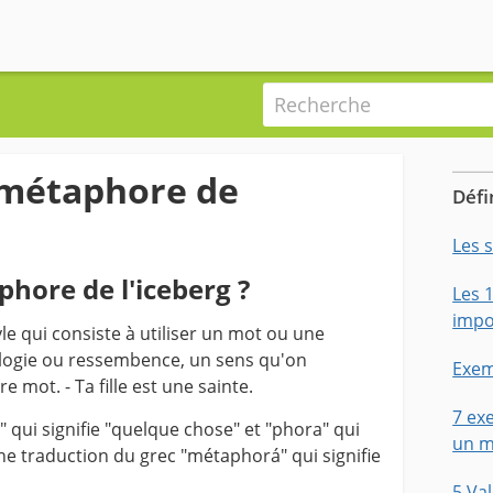
Recherche
a métaphore de
Défi
Les 
phore de l'iceberg ?
Les 
impo
le qui consiste à utiliser un mot ou une
alogie ou ressembence, un sens qu'on
Exem
 mot. - Ta fille est une sainte.
7 ex
 qui signifie "quelque chose" et "phora" qui
un m
 une traduction du grec "métaphorá" qui signifie
5 Va