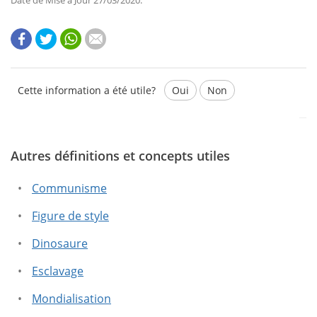
Cette information a été utile?
Oui
Non
Autres définitions et concepts utiles
Ce texte contient des informations erronées.
Ce texte ne contient pas les informations que vous
Communisme
cherchez.
Figure de style
Dinosaure
Esclavage
Mondialisation