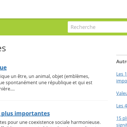
Recherche
es
Autr
que
Les 
ique un être, un animal, objet (emblèmes,
impo
que spontanément une république et qui est
ière....
Vale
Les 
s plus importantes
15 pl
tes pour une coexistence sociale harmonieuse.
signi