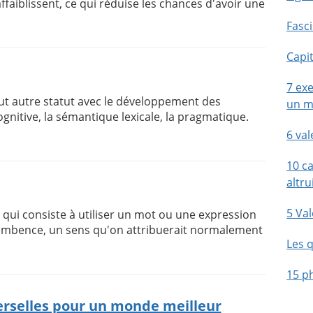
affaiblissent, ce qui réduise les chances d'avoir une
Fasc
Capi
7 ex
ut autre statut avec le développement des
un m
gnitive, la sémantique lexicale, la pragmatique.
6 val
10 c
altru
5 Va
 qui consiste à utiliser un mot ou une expression
sembence, un sens qu'on attribuerait normalement
Les 
15 ph
erselles pour un monde meilleur