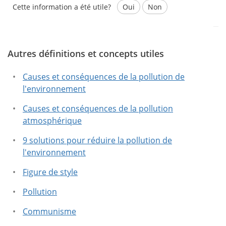
Cette information a été utile?
Oui
Non
Autres définitions et concepts utiles
Ce texte contient des informations erronées.
Ce texte ne contient pas les informations que vous
Causes et conséquences de la pollution de
cherchez.
l'environnement
Causes et conséquences de la pollution
atmosphérique
9 solutions pour réduire la pollution de
l'environnement
Figure de style
Pollution
Communisme