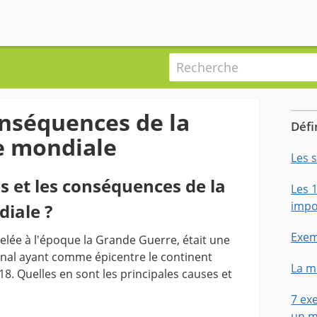
Recherche
onséquences de la
Défi
e mondiale
Les 
s et les conséquences de la
Les 
impo
iale ?
Exem
lée à l'époque la Grande Guerre, était une
ional ayant comme épicentre le continent
La m
8. Quelles en sont les principales causes et
7 ex
un m