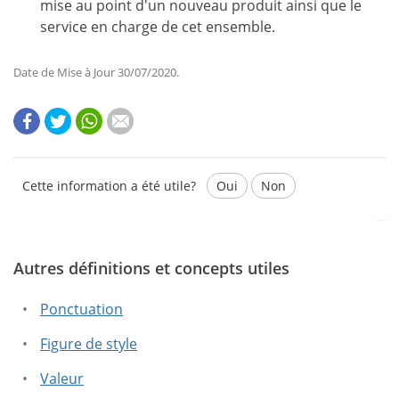
mise au point d'un nouveau produit ainsi que le
service en charge de cet ensemble.
Date de Mise à Jour 30/07/2020.
Cette information a été utile?
Oui
Non
Autres définitions et concepts utiles
Ce texte contient des informations erronées.
Ce texte ne contient pas les informations que vous
Ponctuation
cherchez.
Figure de style
Valeur