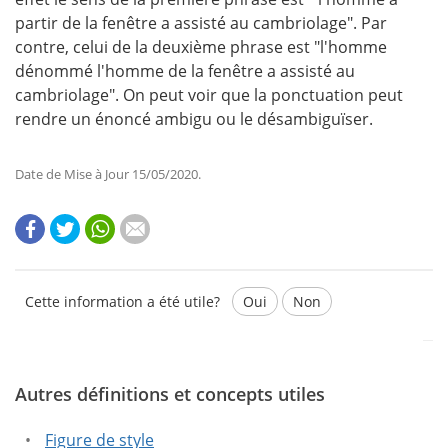
partir de la fenêtre a assisté au cambriolage". Par
contre, celui de la deuxième phrase est "l'homme
dénommé l'homme de la fenêtre a assisté au
cambriolage". On peut voir que la ponctuation peut
rendre un énoncé ambigu ou le désambiguïser.
Date de Mise à Jour 15/05/2020.
Cette information a été utile?
Oui
Non
Autres définitions et concepts utiles
Ce texte contient des informations erronées.
Ce texte ne contient pas les informations que vous
Figure de style
cherchez.