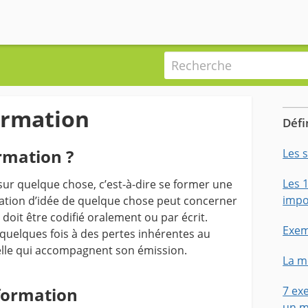
Recherche
ormation
Défi
rmation ?
Les 
Les 
ur quelque chose, c’est-à-dire se former une
impo
ation d’idée de quelque chose peut concerner
doit être codifié oralement ou par écrit.
Exem
te quelques fois à des pertes inhérentes au
uelle qui accompagnent son émission.
La m
formation
7 ex
un m