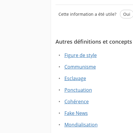
Cette information a été utile?
Oui
Autres définitions et concepts 
Ce texte contient des informati
Ce texte ne contient pas les in
Figure de style
Communisme
Esclavage
Ponctuation
Cohérence
Fake News
Mondialisation