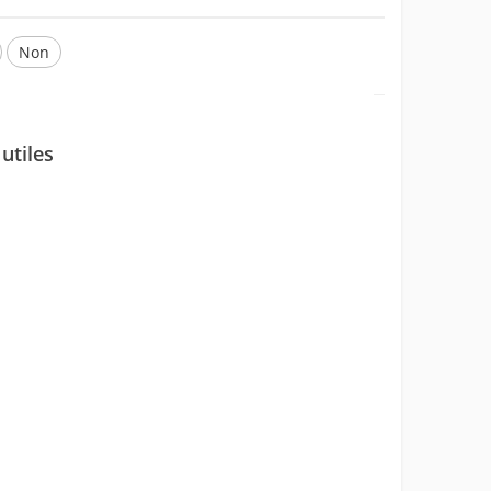
Non
utiles
ons erronées.
formations que vous cherchez.