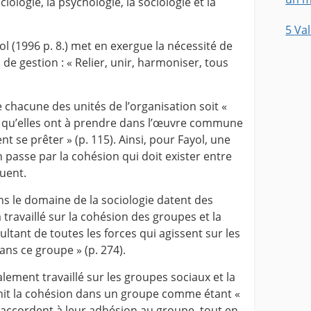
ogie, la psychologie, la sociologie et la
5 Va
l (1996 p. 8.) met en exergue la nécessité de
de gestion : « Relier, unir, harmoniser, tous
e chacune des unités de l’organisation soit «
t qu’elles ont à prendre dans l’œuvre commune
nt se prêter » (p. 115). Ainsi, pour Fayol, une
 passe par la cohésion qui doit exister entre
tuent.
s le domaine de la sociologie datent des
 travaillé sur la cohésion des groupes et la
ultant de toutes les forces qui agissent sur les
s ce groupe » (p. 274).
alement travaillé sur les groupes sociaux et la
init la cohésion dans un groupe comme étant «
accordent à leur adhésion au groupe, tout en