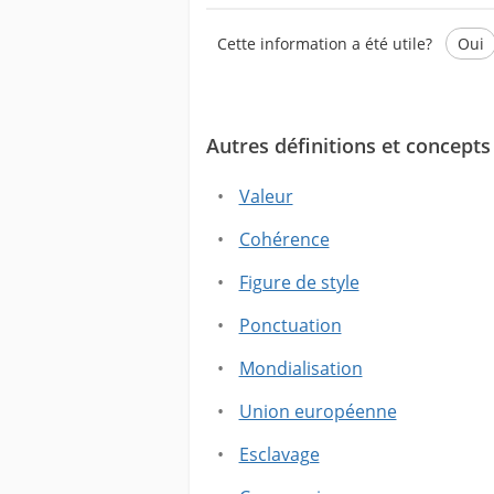
Cette information a été utile?
Oui
Autres définitions et concepts 
Ce texte contient des informati
Ce texte ne contient pas les in
Valeur
Cohérence
Figure de style
Ponctuation
Mondialisation
Union européenne
Esclavage