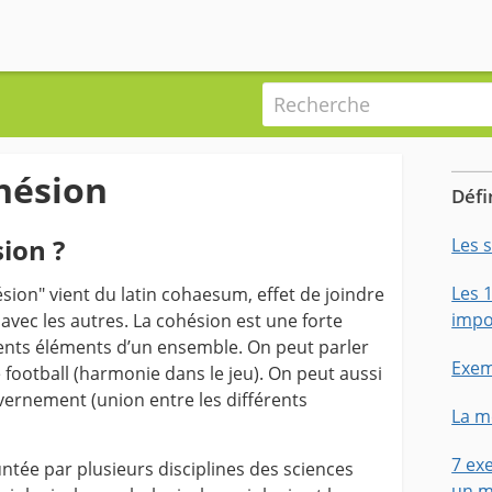
Recherche
hésion
Défi
ion ?
Les 
Les 
ion" vient du latin cohaesum, effet de joindre
impo
avec les autres. La cohésion est une forte
rents éléments d’un ensemble. On peut parler
Exem
football (harmonie dans le jeu). On peut aussi
vernement (union entre les différents
La m
7 ex
tée par plusieurs disciplines des sciences
un m