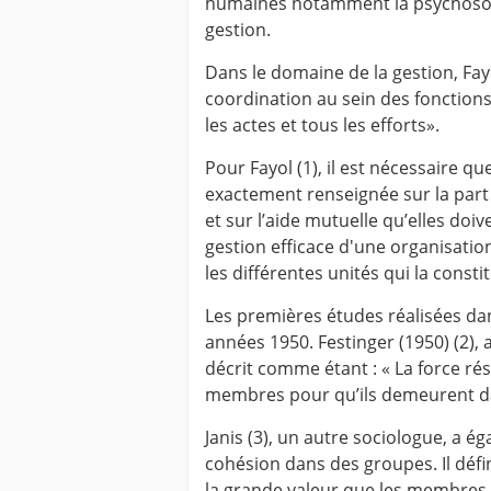
humaines notamment la psychosociol
gestion.
Dans le domaine de la gestion, Fayo
coordination au sein des fonctions 
les actes et tous les efforts».
Pour Fayol (1), il est nécessaire qu
exactement renseignée sur la par
et sur l’aide mutuelle qu’elles doive
gestion efficace d'une organisation
les différentes unités qui la consti
Les premières études réalisées dan
années 1950. Festinger (1950) (2), a
décrit comme étant : « La force rés
membres pour qu’ils demeurent dan
Janis (3), un autre sociologue, a ég
cohésion dans des groupes. Il déf
la grande valeur que les membres 