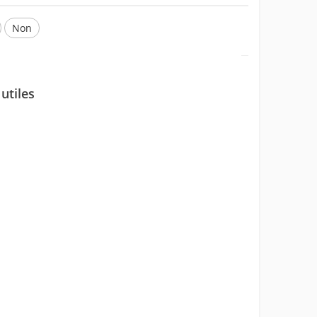
Non
utiles
ons erronées.
formations que vous cherchez.