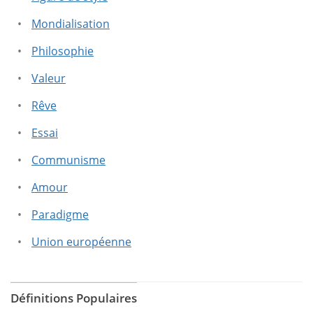
cherchez.
Mondialisation
Philosophie
Valeur
Rêve
Essai
Communisme
Amour
Paradigme
Union européenne
Définitions Populaires