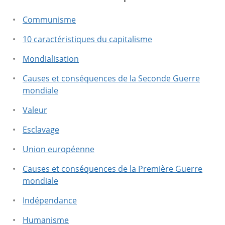
Ce texte ne contient pas les informations que vous
Communisme
cherchez.
10 caractéristiques du capitalisme
Mondialisation
Causes et conséquences de la Seconde Guerre
mondiale
Valeur
Esclavage
Union européenne
Causes et conséquences de la Première Guerre
mondiale
Indépendance
Humanisme