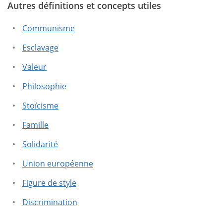
Autres définitions et concepts utiles
Ce texte contient des informations erronées.
Ce texte ne contient pas les informations que vous
Communisme
cherchez.
Esclavage
Valeur
Philosophie
Stoïcisme
Famille
Solidarité
Union européenne
Figure de style
Discrimination